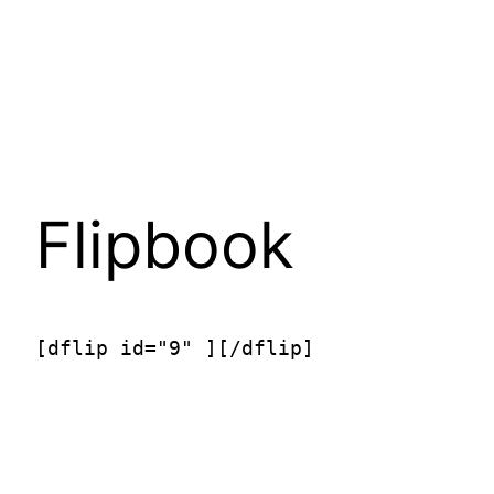
Pular
para
o
conteúdo
Flipbook
[dflip id="9" ][/dflip]